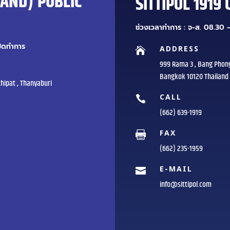
LAND) PUBLIC
SITTIPOL 1919 
ช่วงเวลาทำการ : จ-ส. 08.30 –
ปิดทำการ
ADDRESS

999 Rama 3 , Bang Phon
Bangkok 10120 Thailand
hipat , Thanyaburi
CALL

(662) 639-1919
FAX

(662) 235-1959
E-MAIL

info@sittipol.com