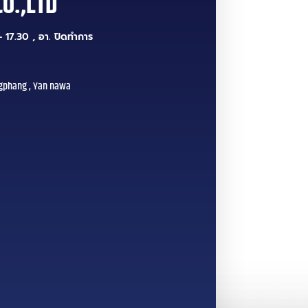
CO.,LTD
 17.30 , อา. ปิดทำการ
gphang , Yan nawa