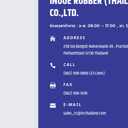
INOUE RUBBER (THAI
CO.,LTD.
ช่วงเวลาทำการ : จ-ส. 08.00 – 17.00 , อา. 
ADDRESS

258 Soi.Rangsit-Nakornayok 49 , Prachat
Pathumthani 12130 Thailand
CALL

(662) 996-0890 (23 Lines)
FAX

(662) 996-1439
E-MAIL

sales_rs@ircthailand.com