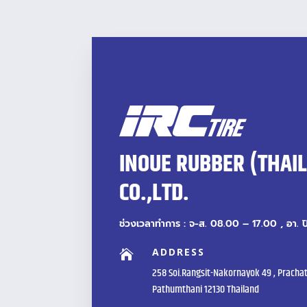
INOUE RUBBER (THAI
CO.,LTD.
ช่วงเวลาทำการ : จ-ส. 08.00 – 17.00 , อา. 
ADDRESS

258 Soi.Rangsit-Nakornayok 49 , Prachat
Pathumthani 12130 Thailand