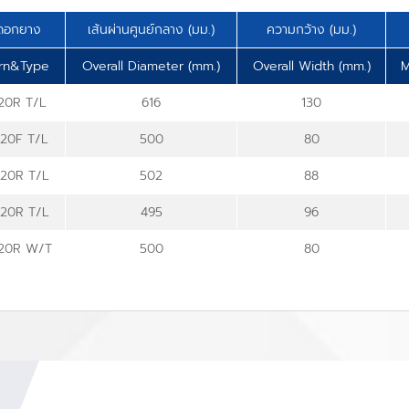
ดอกยาง
เส้นผ่านศูนย์กลาง (มม.)
ความกว้าง (มม.)
ern&Type
Overall Diameter (mm.)
Overall Width (mm.)
M
20R T/L
616
130
20F T/L
500
80
20R T/L
502
88
20R T/L
495
96
20R W/T
500
80