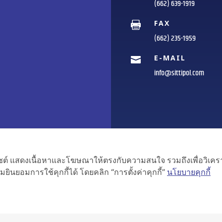
(662) 639-1919
FAX

(662) 235-1959
E-MAIL

info@sittipol.com
เว็บไซต์ แสดงเนื้อหาและโฆษณาให้ตรงกับความสนใจ รวมถึงเพื่อวิเ
ยินยอมการใช้คุกกี้ได้ โดยคลิก “การตั้งค่าคุกกี้”
นโยบายคุกกี้
ublic Co.,Ltd. All RIGHT RESERVED