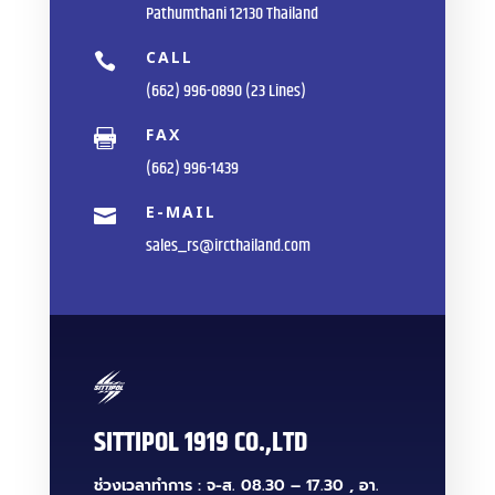
Pathumthani 12130 Thailand
CALL

(662) 996-0890 (23 Lines)
FAX

(662) 996-1439
E-MAIL

sales_rs@ircthailand.com
SITTIPOL 1919 CO.,LTD
ช่วงเวลาทำการ : จ-ส. 08.30 – 17.30 , อา.