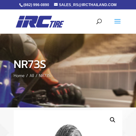
(662) 996-0890
SALES_RS@IRCTHAILAND.COM
NR73S
Home
/
All
/ NR73S