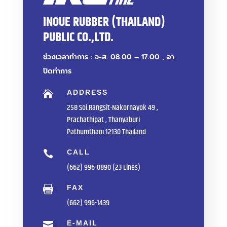
INOUE RUBBER (THAILAND)
PUBLIC CO.,LTD.
ช่วงเวลาทำการ : จ-ส. 08.00 – 17.00 , อา.
ปิดทำการ
ADDRESS

258 Soi.Rangsit-Nakornayok 49 ,
Prachathipat , Thanyaburi
Pathumthani 12130 Thailand
CALL

(662) 996-0890 (23 Lines)
FAX

(662) 996-1439
E-MAIL
