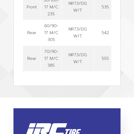
50/100-
NR73/DG
Front
17 M/C
535
54
W/T
23S
60/90-
NR73/DG
Rear
17 M/C
542
59
W/T
30S
70/90-
NR73/DG
Rear
17 M/C
555
66
W/T
38S