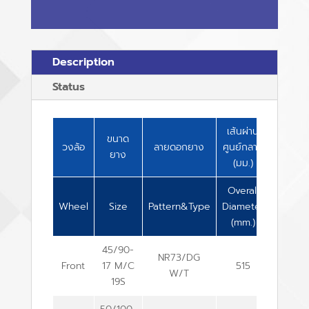
Description
Status
เส้นผ่าน
ความ
ขนาด
วงล้อ
ลายดอกยาง
ศูนย์กลาง
กว้าง
ยาง
(มม.)
(มม.)
Overall
Overall
Wheel
Size
Pattern&Type
Diameter
Width
(mm.)
(mm.)
45/90-
NR73/DG
Front
17 M/C
515
44
W/T
19S