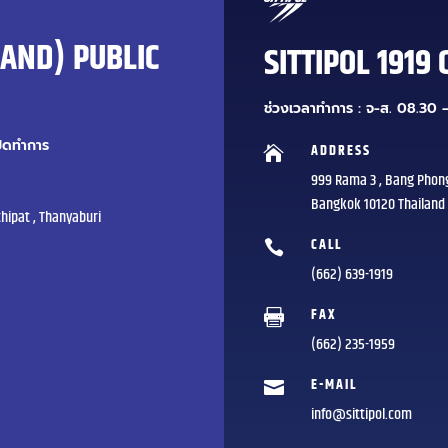
LAND) PUBLIC
SITTIPOL 1919 
ช่วงเวลาทำการ : จ-ส. 08.30 –
ปิดทำการ
ADDRESS

999 Rama 3 , Bang Phon
Bangkok 10120 Thailand
hipat , Thanyaburi
CALL

(662) 639-1919
FAX

(662) 235-1959
E-MAIL

info@sittipol.com