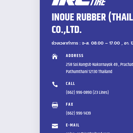
INOUE RUBBER (THAI
CO.,LTD.
ช่วงเวลาทำการ : จ-ส. 08.00 – 17.00 , อา. 
ADDRESS

258 Soi.Rangsit-Nakornayok 49 , Prachat
Pathumthani 12130 Thailand
CALL

(662) 996-0890 (23 Lines)
FAX

(662) 996-1439
E-MAIL
