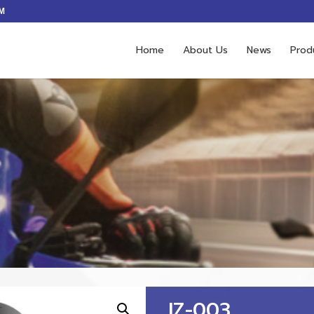
M
Home
About Us
News
Prod
IZ-003