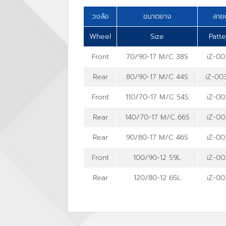
วงล้อ
ขนาดยาง
ลาย
Wheel
Size
Patt
Front
70/90-17 M/C 38S
iZ-00
Rear
80/90-17 M/C 44S
iZ-00
Front
110/70-17 M/C 54S
iZ-00
Rear
140/70-17 M/C 66S
iZ-00
Rear
90/80-17 M/C 46S
iZ-00
Front
100/90-12 59L
iZ-00
Rear
120/80-12 65L
iZ-00