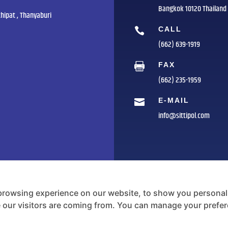
Bangkok 10120 Thailand
hipat , Thanyaburi
CALL

(662) 639-1919
FAX

(662) 235-1959
E-MAIL

info@sittipol.com
browsing experience on our website, to show you personali
e our visitors are coming from. You can manage your prefe