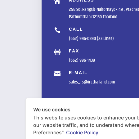
ADDRESS

258 Soi.Rangsit-Nakornayok 49 , Prachat
Pathumthani 12130 Thailand
CALL

(662) 996-0890 (23 Lines)
FAX

(662) 996-1439
E-MAIL

sales_rs@ircthailand.com
We use cookies
This website uses cookies to enhance your 
our website traffic, and to understand wher
Preferences".
Cookie Policy