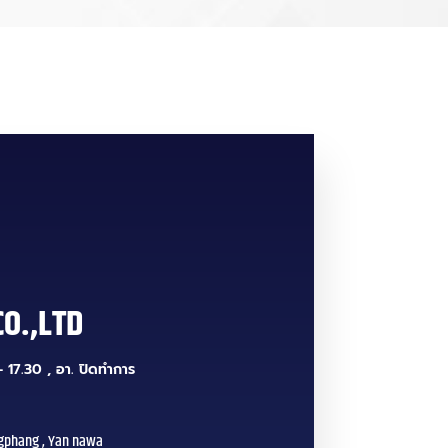
CO.,LTD
 17.30 , อา. ปิดทำการ
gphang , Yan nawa