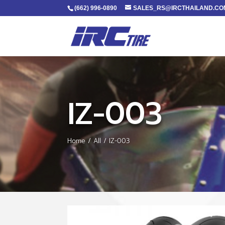
(662) 996-0890
SALES_RS@IRCTHAILAND.CO
IZ-003
Home
/
All
/ IZ-003