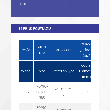
เยี่ยม
รายละเอียดเพิ่มเติม
เส้นผ่าน
ความ
ขนาด
วงล้อ
ลายดอกยาง
ศูนย์กลาง
กว้าง
ยาง
(มม.)
(มม.)
Overall
Overall
Wheel
Size
Pattern&Type
Diameter
Width
(mm.)
(mm.)
70/90-
iZ-003/RC
หน้า
17 M/C
559
69
T/L
38S
80/90-