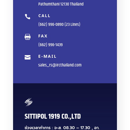
Pathumthani 12130 Thailand
CALL

(662) 996-0890 (23 Lines)
FAX

(662) 996-1439
E-MAIL

sales_rs@ircthailand.com
SITTIPOL 1919 CO.,LTD
ช่วงเวลาทำการ : จ-ส. 08.30 – 17.30 , อา.