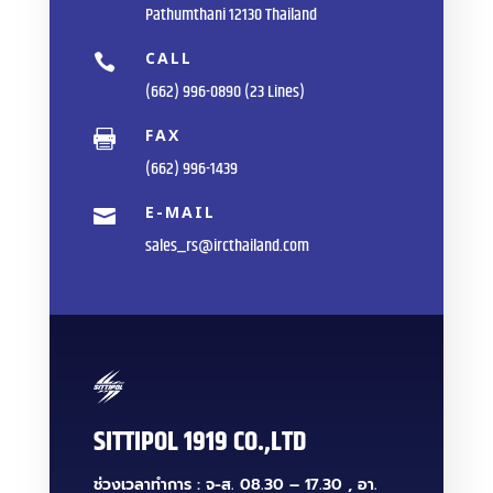
Pathumthani 12130 Thailand
CALL

(662) 996-0890 (23 Lines)
FAX

(662) 996-1439
E-MAIL

sales_rs@ircthailand.com
SITTIPOL 1919 CO.,LTD
ช่วงเวลาทำการ : จ-ส. 08.30 – 17.30 , อา.