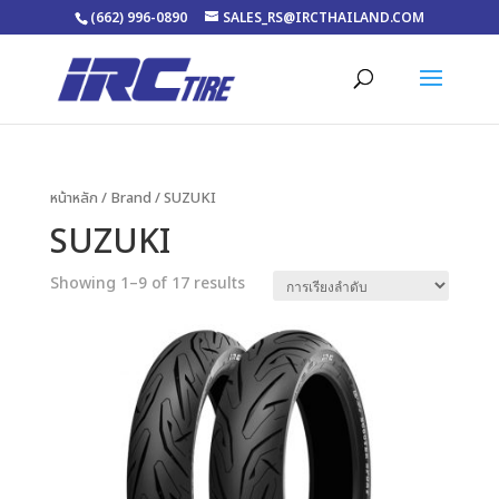
(662) 996-0890
SALES_RS@IRCTHAILAND.COM
หน้าหลัก
/ Brand / SUZUKI
SUZUKI
Showing 1–9 of 17 results