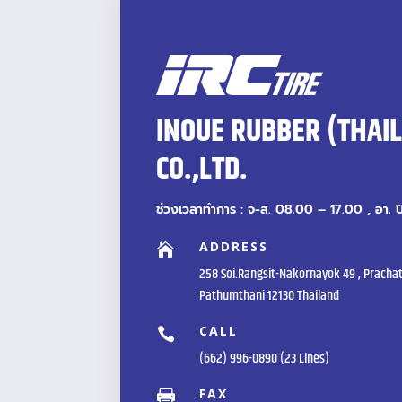
INOUE RUBBER (THAI
CO.,LTD.
ช่วงเวลาทำการ : จ-ส. 08.00 – 17.00 , อา. 
ADDRESS

258 Soi.Rangsit-Nakornayok 49 , Prachat
Pathumthani 12130 Thailand
CALL

(662) 996-0890 (23 Lines)
FAX
