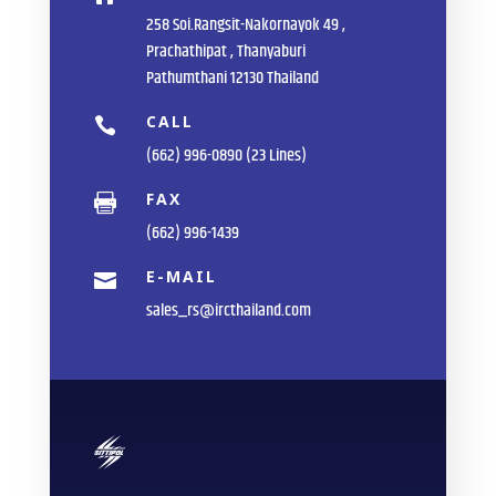
258 Soi.Rangsit-Nakornayok 49 ,
Prachathipat , Thanyaburi
Pathumthani 12130 Thailand
CALL

(662) 996-0890 (23 Lines)
FAX

(662) 996-1439
E-MAIL

sales_rs@ircthailand.com