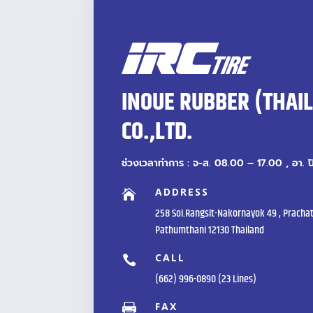
INOUE RUBBER (THAI
CO.,LTD.
ช่วงเวลาทำการ : จ-ส. 08.00 – 17.00 , อา. 
ADDRESS

258 Soi.Rangsit-Nakornayok 49 , Prachat
Pathumthani 12130 Thailand
CALL

(662) 996-0890 (23 Lines)
FAX
