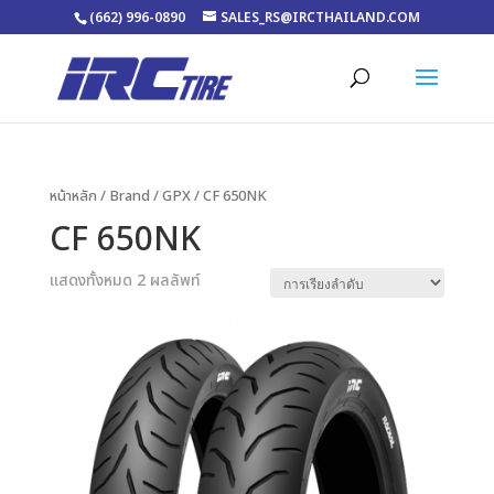
(662) 996-0890
SALES_RS@IRCTHAILAND.COM
หน้าหลัก
/ Brand /
GPX
/ CF 650NK
CF 650NK
แสดงทั้งหมด 2 ผลลัพท์