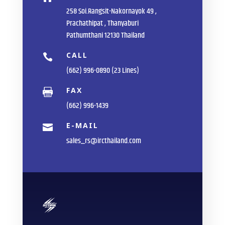
258 Soi.Rangsit-Nakornayok 49 ,
Prachathipat , Thanyaburi
Pathumthani 12130 Thailand
CALL

(662) 996-0890 (23 Lines)
FAX

(662) 996-1439
E-MAIL

sales_rs@ircthailand.com