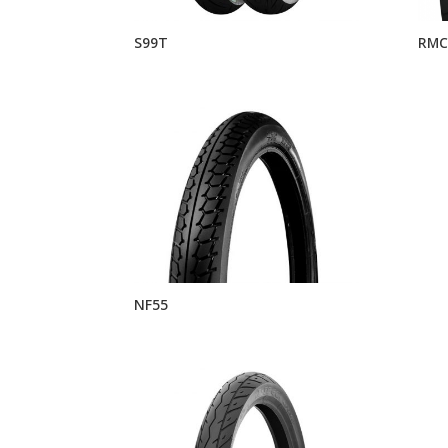
S99T
RMC
NF55