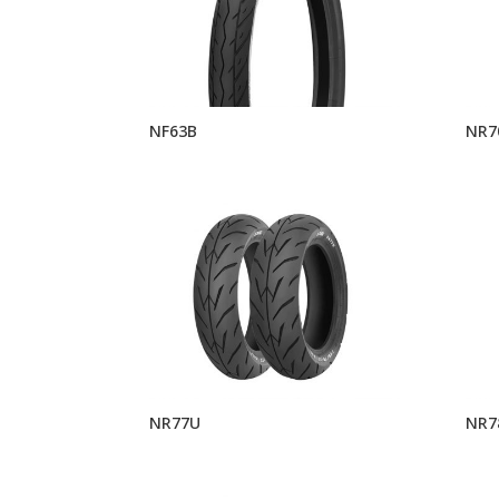
NF63B
NR7
NR77U
NR7