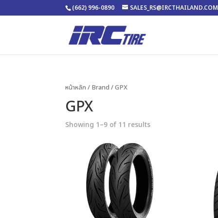
(662) 996-0890
SALES_RS@IRCTHAILAND.CO
หน้าหลัก
/ Brand / GPX
GPX
Showing 1–9 of 11 results