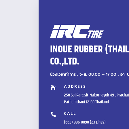
INOUE RUBBER (THAI
CO.,LTD.
ช่วงเวลาทำการ : จ-ส. 08.00 – 17.00 , อา. 
ADDRESS

258 Soi.Rangsit-Nakornayok 49 , Prachat
Pathumthani 12130 Thailand
CALL

(662) 996-0890 (23 Lines)