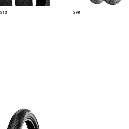
810
S99