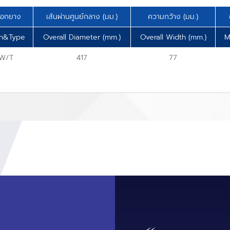
ดอกยาง
เส้นผ่านศูนย์กลาง (มม.)
ความกว้าง (มม.)
rn&Type
Overall Diameter (mm.)
Overall Width (mm.)
M
 W/T
417
77