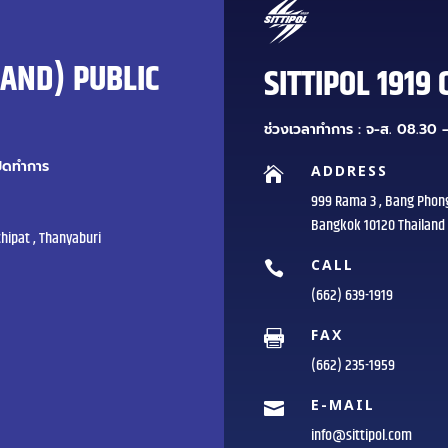
LAND) PUBLIC
SITTIPOL 1919 
ช่วงเวลาทำการ : จ-ส. 08.30 –
ปิดทำการ
ADDRESS

999 Rama 3 , Bang Phon
Bangkok 10120 Thailand
hipat , Thanyaburi
CALL

(662) 639-1919
FAX

(662) 235-1959
E-MAIL

info@sittipol.com