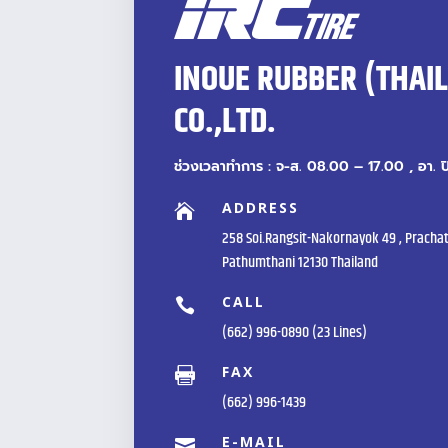
INOUE RUBBER (THAI
CO.,LTD.
ช่วงเวลาทำการ : จ-ส. 08.00 – 17.00 , อา. 
ADDRESS

258 Soi.Rangsit-Nakornayok 49 , Prachat
Pathumthani 12130 Thailand
CALL

(662) 996-0890 (23 Lines)
FAX

(662) 996-1439
E-MAIL
