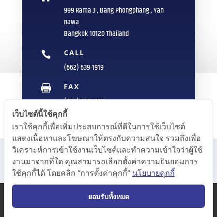
999 Rama 3 , Bang Phongphang , Yan
nawa
Bangkok 10120 Thailand
CALL

(662) 639-1919
FAX

(662) 235-1959
เว็บไซต์นี้ใช้คุกกี้
E-MAIL

เราใช้คุกกี้เพื่อเพิ่มประสบการณ์ที่ดีในการใช้เว็บไซต์
info@sittipol.com
แสดงเนื้อหาและโฆษณาให้ตรงกับความสนใจ รวมถึงเพื่อ
วิเคราะห์การเข้าใช้งานเว็บไซต์และทำความเข้าใจว่าผู้ใช้
งานมาจากที่ใด คุณสามารถเลือกตั้งค่าความยินยอมการ
ใช้คุกกี้ได้ โดยคลิก “การตั้งค่าคุกกี้”
นโยบายคุกกี้
ยอมรับทั้งหมด
COPYRIGHT © 2020 Inoue Rubber (Thailand) Public
Co.,Ltd. All RIGHT RESERVED