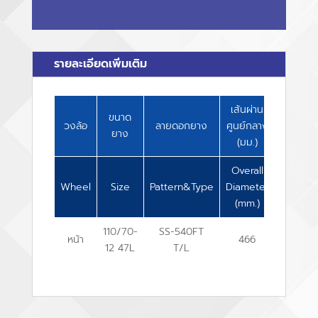
รายละเอียดเพิ่มเติม
เส้นผ่าน
ความ
ขนาด
วงล้อ
ลายดอกยาง
ศูนย์กลาง
กว้าง
ยาง
(มม.)
(มม.)
Overall
Overall
Wheel
Size
Pattern&Type
Diameter
Width
(mm.)
(mm.)
110/70-
SS-540FT
หน้า
466
108
12 47L
T/L