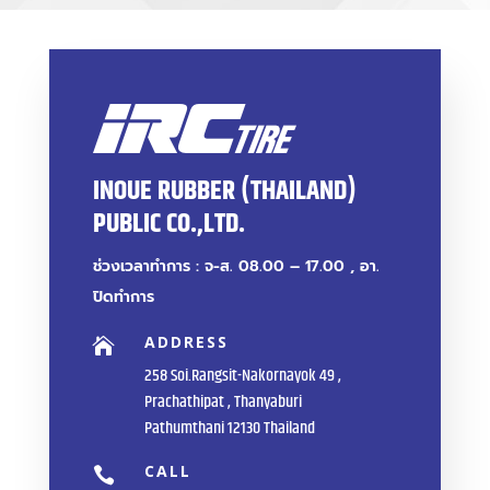
INOUE RUBBER (THAILAND)
PUBLIC CO.,LTD.
ช่วงเวลาทำการ : จ-ส. 08.00 – 17.00 , อา.
ปิดทำการ
ADDRESS

258 Soi.Rangsit-Nakornayok 49 ,
Prachathipat , Thanyaburi
Pathumthani 12130 Thailand
CALL
