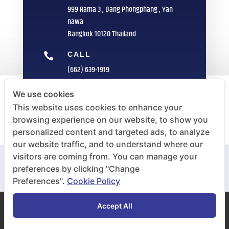
999 Rama 3 , Bang Phongphang , Yan
nawa
Bangkok 10120 Thailand
CALL

(662) 639-1919
FAX

We use cookies
(662) 235-1959
This website uses cookies to enhance your
browsing experience on our website, to show you
E-MAIL

personalized content and targeted ads, to analyze
info@sittipol.com
our website traffic, and to understand where our
visitors are coming from. You can manage your
preferences by clicking "Change
Preferences".
Cookie Policy
Accept All
COPYRIGHT © 2020 Inoue Rubber (Thailand) Public
Co.,Ltd. All RIGHT RESERVED