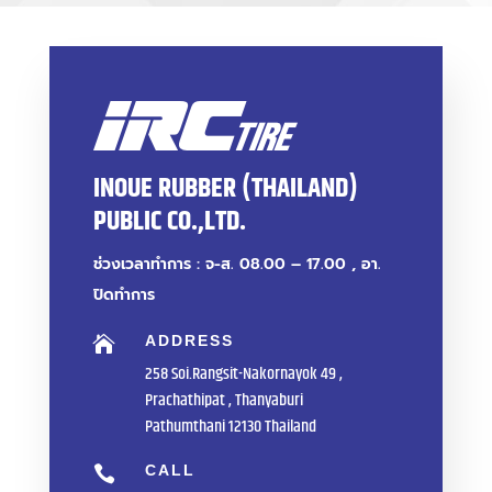
INOUE RUBBER (THAILAND)
PUBLIC CO.,LTD.
ช่วงเวลาทำการ : จ-ส. 08.00 – 17.00 , อา.
ปิดทำการ
ADDRESS

258 Soi.Rangsit-Nakornayok 49 ,
Prachathipat , Thanyaburi
Pathumthani 12130 Thailand
CALL
