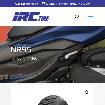
(662) 996-0890
SALES_RS@IRCTHAILAND.COM
NR95
Home
/
All
/ NR95