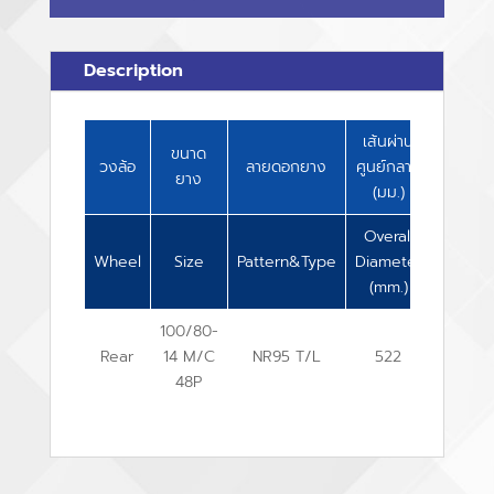
Description
เส้นผ่าน
ความ
ขนาด
วงล้อ
ลายดอกยาง
ศูนย์กลาง
กว้าง
ยาง
(มม.)
(มม.)
Overall
Overall
Wheel
Size
Pattern&Type
Diameter
Width
(mm.)
(mm.)
100/80-
Rear
14 M/C
NR95 T/L
522
98
48P