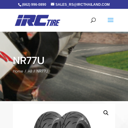
(662) 996-0890
SALES_RS@IRCTHAILAND.COM
NR77U
Home
/
All
/ NR77U