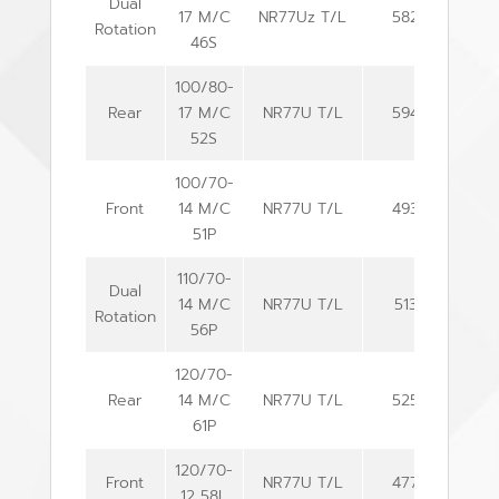
Dual
17 M/C
NR77Uz T/L
582
88
Rotation
46S
100/80-
Rear
17 M/C
NR77U T/L
594
101
52S
100/70-
Front
14 M/C
NR77U T/L
493
100
51P
110/70-
Dual
14 M/C
NR77U T/L
513
110
Rotation
56P
120/70-
Rear
14 M/C
NR77U T/L
525
120
61P
120/70-
Front
NR77U T/L
477
119
12 58L