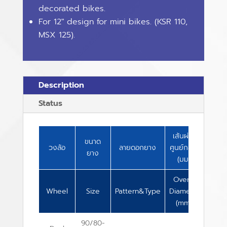
decorated bikes.
For 12″ design for mini bikes. (KSR 110,
MSX 125).
Description
Status
เส้นผ่าน
ควา
ขนาด
วงล้อ
ลายดอกยาง
ศูนย์กลาง
กว้า
ยาง
(มม.)
(มม.
Overall
Overa
Wheel
Size
Pattern&Type
Diameter
Widt
(mm.)
(mm.
90/80-