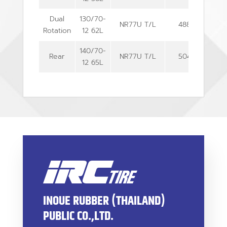
Dual
130/70-
NR77U T/L
488
128
Rotation
12 62L
140/70-
Rear
NR77U T/L
504
138
12 65L
INOUE RUBBER (THAILAND)
PUBLIC CO.,LTD.