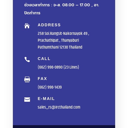
ช่วงเวลาทำการ : จ-ส. 08.00 – 17.00 , อา.
ปิดทำการ
ADDRESS

258 Soi.Rangsit-Nakornayok 49 ,
Prachathipat , Thanyaburi
Pathumthani 12130 Thailand
CALL

(662) 996-0890 (23 Lines)
FAX

(662) 996-1439
E-MAIL

sales_rs@ircthailand.com