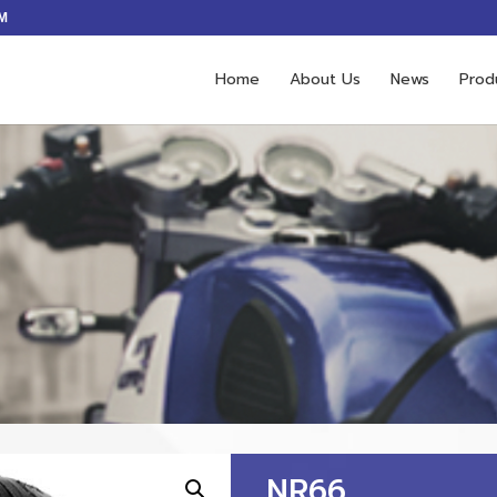
M
Home
About Us
News
Prod
NR66