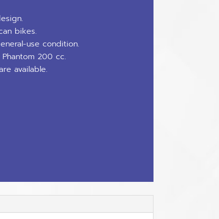
esign.
can bikes.
general-use condition.
 Phantom 200 cc.
re available.