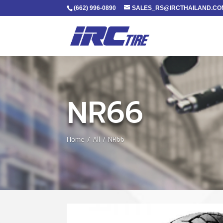
(662) 996-0890
SALES_RS@IRCTHAILAND.CO
NR66
Home
/
All
/ NR66