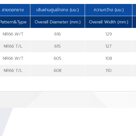
ลายดอกยาง
เส้นผ่านศูนย์กลาง (มม.)
ความกว้าง (มม.)
Pattern&Type
Overall Diameter (mm.)
Overall Width (mm.)
NR66 W/T
616
129
NR66 T/L
615
127
NR66 W/T
605
108
NR66 T/L
608
110