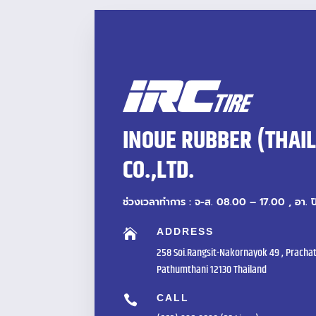
INOUE RUBBER (THAI
CO.,LTD.
ช่วงเวลาทำการ : จ-ส. 08.00 – 17.00 , อา. 
ADDRESS

258 Soi.Rangsit-Nakornayok 49 , Prachat
Pathumthani 12130 Thailand
CALL
