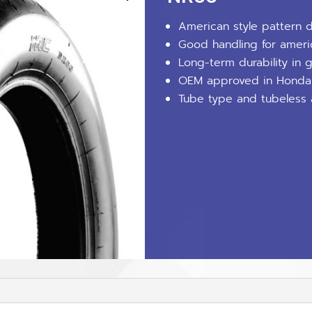
American style pattern d
Good handling for ameri
Long-term durability in 
OEM approved in Honda
Tube type and tubeless a