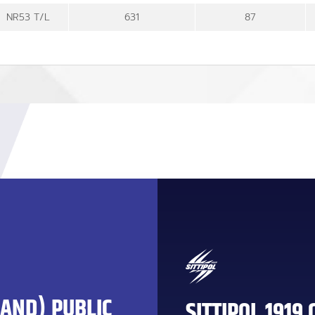
NR53 T/L
631
87
LAND) PUBLIC
SITTIPOL 1919 