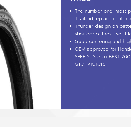
The number one, most po
Thailand,replacement ma
Thunder design on patte
shoulder of tires useful f
Good cornering and hig
OEM approved for Honda
SPEED : Suzuki BEST 20
GTO, VICTOR.