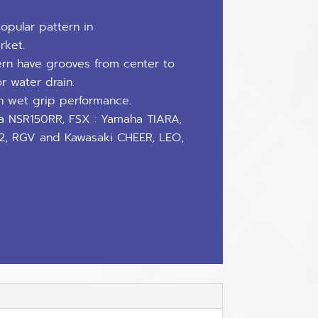
pular pattern in
rket.
rn have grooves from center to
or water drain.
h wet grip performance.
 NSR150RR, FSX : Yamaha TIARA,
02, RGV and Kawasaki CHEER, LEO,