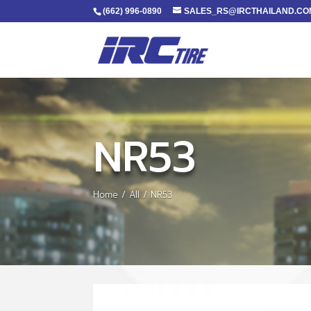
(662) 996-0890
SALES_RS@IRCTHAILAND.CO
NR53
Home
/
All
/ NR53