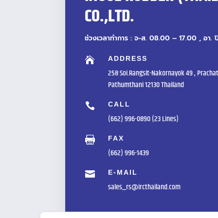
CO.,LTD.
ช่วงเวลาทำการ : จ-ส. 08.00 – 17.00 , อา. 
ADDRESS

258 Soi.Rangsit-Nakornayok 49 , Prachat
Pathumthani 12130 Thailand
CALL

(662) 996-0890 (23 Lines)
FAX

(662) 996-1439
E-MAIL

sales_rs@ircthailand.com