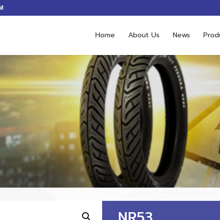
M
Home
About Us
News
Prod
NR53