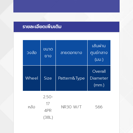
รายละเอียดเพิ่มเติม
เส้นผ่าน
ความ
ขนาด
วงล้อ
ลายดอกยาง
ศูนย์กลาง
กว้าง
ยาง
(มม.)
(มม.)
Overall
Overall
Wheel
Size
Pattern&Type
Diameter
Width
(mm.)
(mm.)
2.50-
17
หลัง
NR30 W/T
566
65
4PR
(38L)