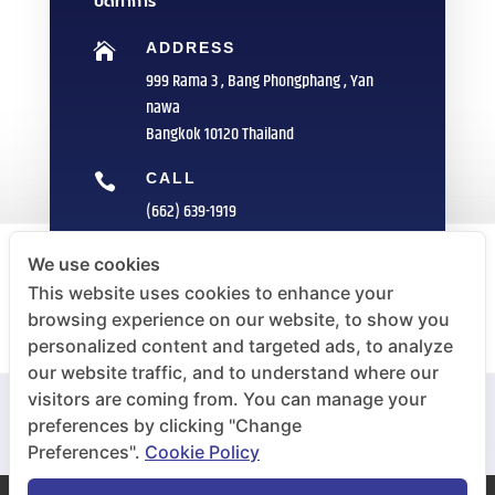
ปิดทำการ
ADDRESS

999 Rama 3 , Bang Phongphang , Yan
nawa
Bangkok 10120 Thailand
CALL

(662) 639-1919
FAX

We use cookies
(662) 235-1959
This website uses cookies to enhance your
browsing experience on our website, to show you
E-MAIL

personalized content and targeted ads, to analyze
info@sittipol.com
our website traffic, and to understand where our
visitors are coming from. You can manage your
preferences by clicking "Change
Preferences".
Cookie Policy