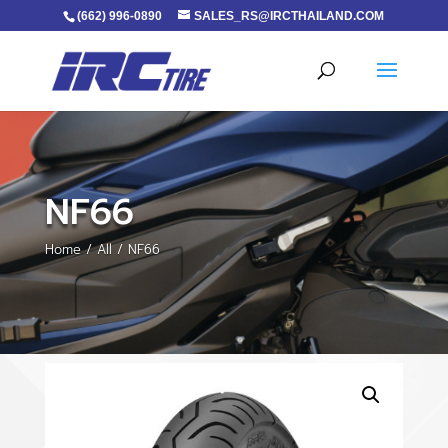
(662) 996-0890
SALES_RS@IRCTHAILAND.COM
NF66
Home
/
All
/ NF66