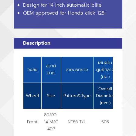
Design for 14 inch automatic bike
OEM approved for Honda click 125i
Description
เส้นผ่าน
ความ
ขนาด
วงล้อ
ลายดอกยาง
ศูนย์กลาง
กว้าง
ยาง
(มม.)
(มม.)
Overall
Overall
Wheel
Size
Pattern&Type
Diameter
Width
(mm.)
(mm.)
80/90-
Front
14 M/C
NF66 T/L
503
79
40P