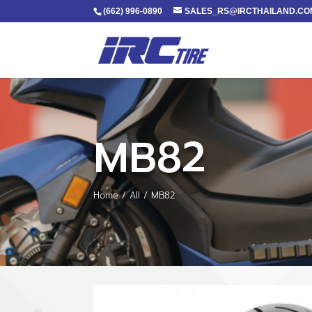
(662) 996-0890
SALES_RS@IRCTHAILAND.CO
MB82
Home
/
All
/ MB82