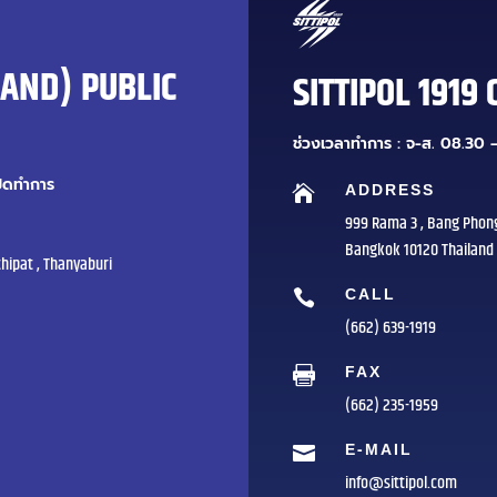
LAND) PUBLIC
SITTIPOL 1919 
ช่วงเวลาทำการ : จ-ส. 08.30 –
ปิดทำการ
ADDRESS

999 Rama 3 , Bang Phon
Bangkok 10120 Thailand
hipat , Thanyaburi
CALL

(662) 639-1919
FAX

(662) 235-1959
E-MAIL

info@sittipol.com