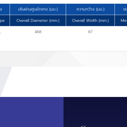
าง
เส้นผ่านศูนย์กลาง (มม.)
ความกว้าง (มม.)
ขน
ype
Overall Diameter (mm.)
Overall Width (mm.)
Me
L
468
87