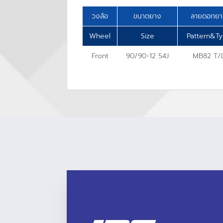
วงล้อ
ขนาดยาง
ลายดอกย
Wheel
Size
Pattern&T
Front
90/90-12 54J
MB82 T/