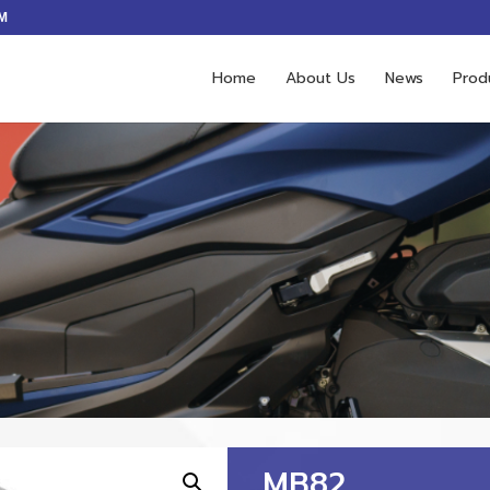
M
Home
About Us
News
Prod
MB82