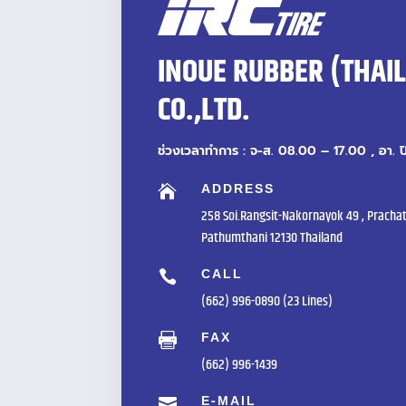
INOUE RUBBER (THAI
CO.,LTD.
ช่วงเวลาทำการ : จ-ส. 08.00 – 17.00 , อา. 
ADDRESS

258 Soi.Rangsit-Nakornayok 49 , Prachat
Pathumthani 12130 Thailand
CALL

(662) 996-0890 (23 Lines)
FAX

(662) 996-1439
E-MAIL
