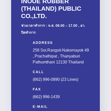
INOUE RUBBER (THAILAND)
PUBLIC CO.,LTD.
ช่วงเวลาทำการ : จ-ส. 08.00 – 17.00 , อา.
ปิดทำการ
ADDRESS

258 Soi.Rangsit-Nakornayok 49 ,
Prachathipat , Thanyaburi
Pathumthani 12130 Thailand
CALL

(662) 996-0890 (23 Lines)
FAX

(662) 996-1439
E-MAIL

sales_rs@ircthailand.com