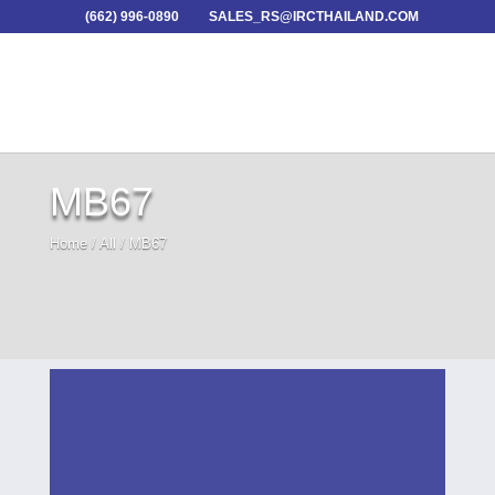
(662) 996-0890
SALES_RS@IRCTHAILAND.COM
MB67
Home
/
All
/ MB67