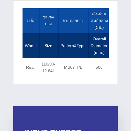
เส้นผ่าน
ความ
ขนาด
วงล้อ
ลายดอกยาง
ศูนย์กลาง
กว้าง
ยาง
(มม.)
(มม.)
Overall
Overall
Wheel
Size
Pattern&Type
Diameter
Width
(mm.)
(mm.)
110/90-
Rear
MB67 T/L
506
110
12 64L