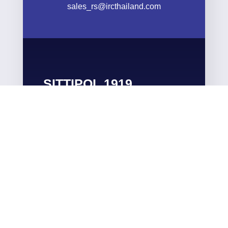
SITTIPOL 1919 CO.,LTD
ช่วงเวลาทำการ : จ-ส. 08.30 – 17.30 , อา.
ปิดทำการ
ADDRESS

999 Rama 3 , Bang Phongphang , Yan
nawa
Bangkok 10120 Thailand
CALL

(662) 639-1919
FAX
