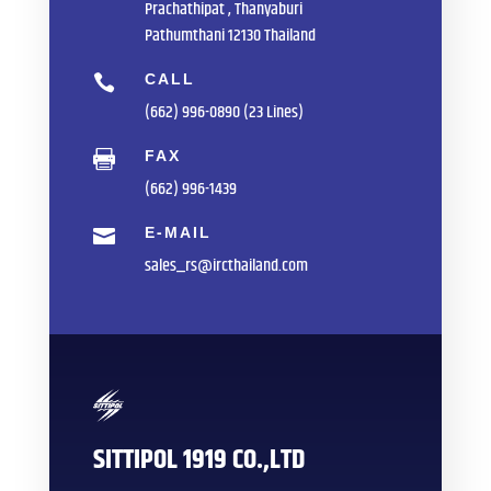
Prachathipat , Thanyaburi
Pathumthani 12130 Thailand
CALL

(662) 996-0890 (23 Lines)
FAX

(662) 996-1439
E-MAIL

sales_rs@ircthailand.com
SITTIPOL 1919 CO.,LTD