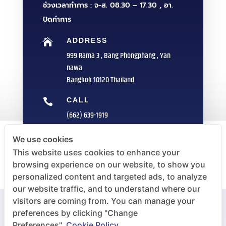
ช่วงเวลาทำการ : จ-ส. 08.30 – 17.30 , อา.
ปิดทำการ
ADDRESS

999 Rama 3 , Bang Phongphang , Yan
nawa
Bangkok 10120 Thailand
CALL

(662) 639-1919
FAX

We use cookies
(662) 235-1959
This website uses cookies to enhance your
browsing experience on our website, to show you
E-MAIL

personalized content and targeted ads, to analyze
info@sittipol.com
our website traffic, and to understand where our
visitors are coming from. You can manage your
preferences by clicking "Change
Preferences".
Cookie Policy