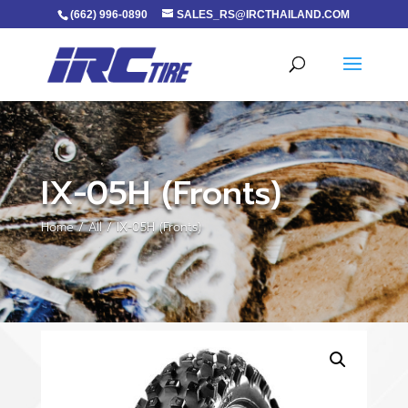
(662) 996-0890
SALES_RS@IRCTHAILAND.COM
IX-05H (Fronts)
Home
/
All
/ IX-05H (Fronts)