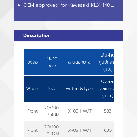
OEM approved for Kawasaki KLX 140L.
Description
เส้นผ่าน
ความ
ขนาด
วงล้อ
ลายดอกยาง
ศูนย์กลาง
กว้าง
ยาง
(มม.)
(มม.)
Overall
Overall
Wheel
Size
Pattern&Type
Diameter
Width
(mm.)
(mm.)
70/100-
Front
IX-05H W/T
583
81
17 40M
70/100-
Front
iX-05H W/T
630
79
19 42M