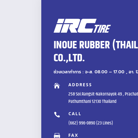
INOUE RUBBER (THAI
CO.,LTD.
ช่วงเวลาทำการ : จ-ส. 08.00 – 17.00 , อา. 
ADDRESS

258 Soi.Rangsit-Nakornayok 49 , Prachat
Pathumthani 12130 Thailand
CALL

(662) 996-0890 (23 Lines)
FAX
