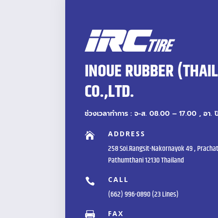
INOUE RUBBER (THAI
CO.,LTD.
ช่วงเวลาทำการ : จ-ส. 08.00 – 17.00 , อา. 
ADDRESS

258 Soi.Rangsit-Nakornayok 49 , Prachat
Pathumthani 12130 Thailand
CALL

(662) 996-0890 (23 Lines)
FAX
