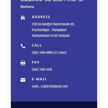
ช่วงเวลาทำการ : จ-ส. 08.00 – 17.00 , อา.
ปิดทำการ
ADDRESS

258 Soi.Rangsit-Nakornayok 49 ,
Prachathipat , Thanyaburi
Pathumthani 12130 Thailand
CALL

(662) 996-0890 (23 Lines)
FAX

(662) 996-1439
E-MAIL

sales_rs@ircthailand.com