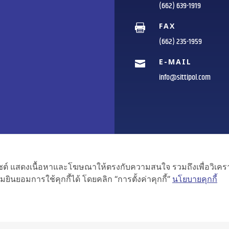
(662) 639-1919
FAX

(662) 235-1959
E-MAIL

info@sittipol.com
เว็บไซต์ แสดงเนื้อหาและโฆษณาให้ตรงกับความสนใจ รวมถึงเพื่อวิเ
ยินยอมการใช้คุกกี้ได้ โดยคลิก “การตั้งค่าคุกกี้”
นโยบายคุกกี้
ublic Co.,Ltd. All RIGHT RESERVED