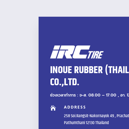
INOUE RUBBER (THAI
CO.,LTD.
ช่วงเวลาทำการ : จ-ส. 08.00 – 17.00 , อา. 
ADDRESS

258 Soi.Rangsit-Nakornayok 49 , Prachat
Pathumthani 12130 Thailand