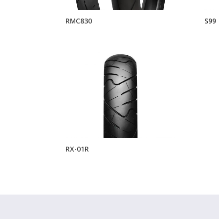
RMC830
S99
RX-01R