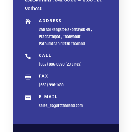
ช่วงเวลาทำการ : จ-ส. 08.00 – 17.00 , อา.
ปิดทำการ
ADDRESS

258 Soi.Rangsit-Nakornayok 49 ,
Prachathipat , Thanyaburi
Pathumthani 12130 Thailand
CALL

(662) 996-0890 (23 Lines)
FAX

(662) 996-1439
E-MAIL

sales_rs@ircthailand.com