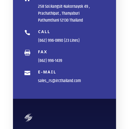
258 Soi.Rangsit-Nakornayok 49 ,
Prachathipat , Thanyaburi
Pathumthani 12130 Thailand
CALL

(662) 996-0890 (23 Lines)
FAX

(662) 996-1439
E-MAIL

sales_rs@ircthailand.com