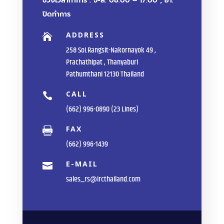
ช่วงเวลาทำการ : จ-ส. 08.00 – 17.00 , อา.
ปิดทำการ
ADDRESS

258 Soi.Rangsit-Nakornayok 49 ,
Prachathipat , Thanyaburi
Pathumthani 12130 Thailand
CALL

(662) 996-0890 (23 Lines)
FAX

(662) 996-1439
E-MAIL

sales_rs@ircthailand.com