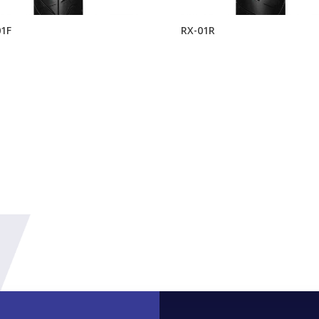
01F
RX-01R