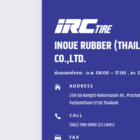
INOUE RUBBER (THAI
CO.,LTD.
ช่วงเวลาทำการ : จ-ส. 08.00 – 17.00 , อา. 
ADDRESS

258 Soi.Rangsit-Nakornayok 49 , Prachat
Pathumthani 12130 Thailand
CALL

(662) 996-0890 (23 Lines)
FAX
