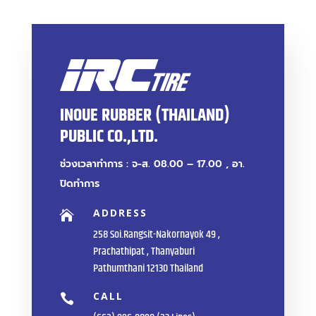
INOUE RUBBER (THAILAND)
PUBLIC CO.,LTD.
ช่วงเวลาทำการ : จ-ส. 08.00 – 17.00 , อา.
ปิดทำการ
ADDRESS

258 Soi.Rangsit-Nakornayok 49 ,
Prachathipat , Thanyaburi
Pathumthani 12130 Thailand
CALL
