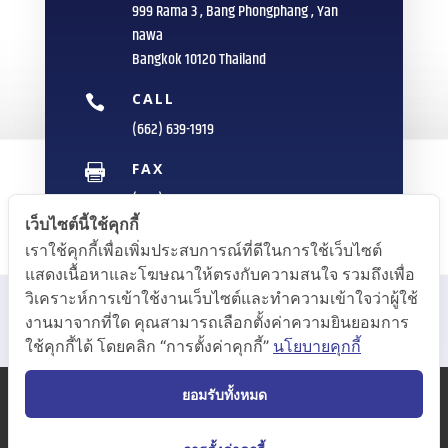
999 Rama 3 , Bang Phongphang , Yan
nawa
Bangkok 10120 Thailand
CALL

(662) 639-1919
FAX

(662) 235-1959
เว็บไซต์นี้ใช้คุกกี้
E-MAIL

เราใช้คุกกี้เพื่อเพิ่มประสบการณ์ที่ดีในการใช้เว็บไซต์
info@sittipol.com
แสดงเนื้อหาและโฆษณาให้ตรงกับความสนใจ รวมถึงเพื่อ
วิเคราะห์การเข้าใช้งานเว็บไซต์และทำความเข้าใจว่าผู้ใช้
งานมาจากที่ใด คุณสามารถเลือกตั้งค่าความยินยอมการ
ใช้คุกกี้ได้ โดยคลิก “การตั้งค่าคุกกี้”
นโยบายคุกกี้
ยอมรับทั้งหมด
COPYRIGHT © 2020 Inoue Rubber (Thailand) Public
Co.,Ltd. All RIGHT RESERVED